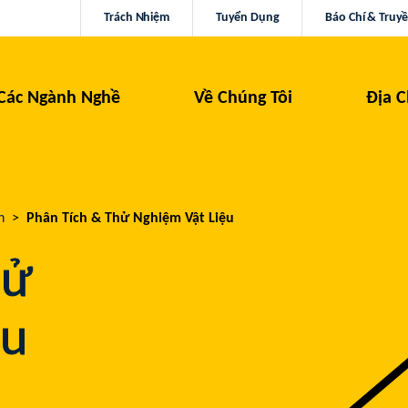
Trách Nhiệm
Tuyển Dụng
Báo Chí & Truy
Các Ngành Nghề
Về Chúng Tôi
Địa C
h
Phân Tích & Thử Nghiệm Vật Liệu
hử
ệu