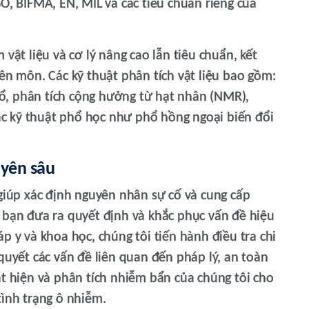
O, BIFMA, EN, MIL và các tiêu chuẩn riêng của
vật liệu và cơ lý nâng cao lẫn tiêu chuẩn, kết
ên môn. Các kỹ thuật phân tích vật liệu bao gồm:
phổ, phân tích cộng hưởng từ hạt nhân (NMR),
các kỹ thuật phổ học như phổ hồng ngoại biến đổi
uyên sâu
 giúp xác định nguyên nhân sự cố và cung cấp
 bạn đưa ra quyết định và khắc phục vấn đề hiệu
p y và khoa học, chúng tôi tiến hành điều tra chi
quyết các vấn đề liên quan đến pháp lý, an toàn
át hiện và phân tích nhiễm bẩn của chúng tôi cho
tình trạng ô nhiễm.