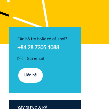
Cần hỗ trợ hoặc có câu hỏi?
+84 28 7305 1088
Gửi email
Liên hệ
XÂY DỰNG & KỸ