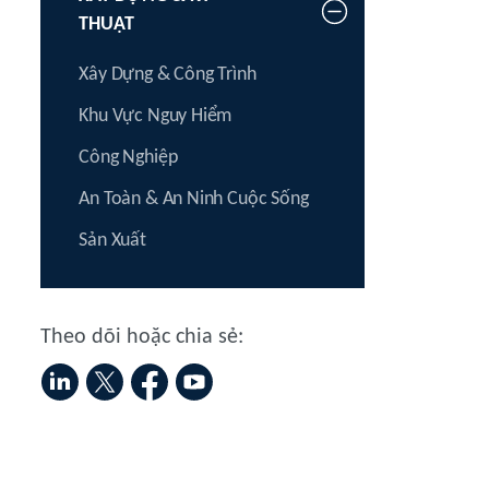
THUẬT
Xây Dựng & Công Trình
Khu Vực Nguy Hiểm
Công Nghiệp
An Toàn & An Ninh Cuộc Sống
Sản Xuất
Theo dõi hoặc chia sẻ: