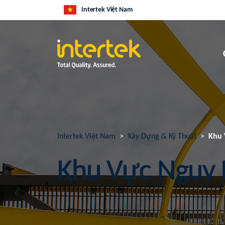
Intertek Việt Nam
Intertek Việt Nam
Xây Dựng & Kỹ Thuật
Khu 
Khu Vực Nguy