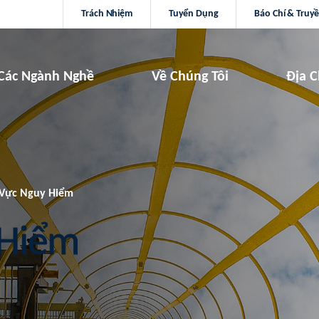
Trách Nhiệm
Tuyển Dụng
Báo Chí & Truy
Các Ngành Nghề
Về Chúng Tôi
Địa C
Vực Nguy Hiểm
 Hiểm