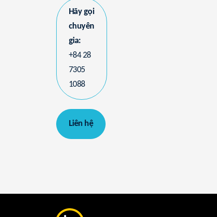
Hãy gọi
chuyên
gia:
+84 28
7305
1088
Liên hệ