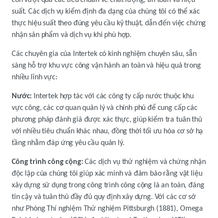
còn vượt qua các tiêu chuẩn về chất lượng, an toàn và hiệu
suất. Các dịch vụ kiểm định đa dạng của chúng tôi có thể xác
thực hiệu suất theo đúng yêu cầu kỹ thuật, dẫn đến việc chứng
nhận sản phẩm và dịch vụ khi phù hợp.
Các chuyên gia của Intertek có kinh nghiệm chuyên sâu, sẵn
sàng hỗ trợ khu vực công vận hành an toàn và hiệu quả trong
nhiều lĩnh vực:
Nước:
Intertek hợp tác với các công ty cấp nước thuộc khu
vực công, các cơ quan quản lý và chính phủ để cung cấp các
phương pháp đánh giá được xác thực, giúp kiểm tra tuân thủ
với nhiều tiêu chuẩn khác nhau, đồng thời tối ưu hóa cơ sở hạ
tầng nhằm đáp ứng yêu cầu quản lý.
Công trình công cộng:
Các dịch vụ thử nghiệm và chứng nhận
độc lập của chúng tôi giúp xác minh và đảm bảo rằng vật liệu
xây dựng sử dụng trong công trình công cộng là an toàn, đáng
tin cậy và tuân thủ đầy đủ quy định xây dựng. Với các cơ sở
như Phòng Thí nghiệm Thử nghiệm Pittsburgh (1881), Omega