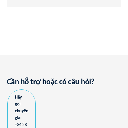
Cần hỗ trợ hoặc có câu hỏi?
Hãy
gọi
chuyên
gia:
+84 28