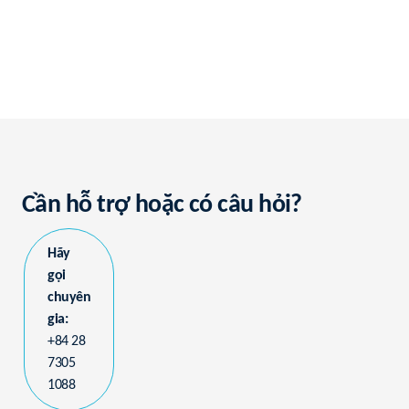
Cần hỗ trợ hoặc có câu hỏi?
Hãy
gọi
chuyên
gia:
+84 28
7305
1088