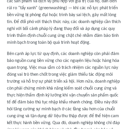
các sản phẩm và dịch vụ phù hợp với giá trị của họ, dẫn đến
rủi ro “tẩy xanh” (greenwashing) — khi các nỗ lực phát triển
bền vững bị phóng đại hoặc trình bày sai lệch, gây mất lòng
tin. Để đối phó với thách thức này, các doanh nghiệp cần thích
nghi với bối cảnh pháp lý đang thay đổi và áp dụng các quy
trình thẩm định chuỗi cung ứng chặt chẽ nhằm đảm bảo tính
minh bạch trong toàn bộ quá trình hoạt động.
Bên cạnh áp lực từ quy định, các doanh nghiệp còn phải đảm
bảo nguồn cung bền vững cho các nguyên liệu hoặc hàng hóa
quan trọng. Việc mua sắm có trách nhiệm các nguồn lực này
đóng vai trò then chốt trong việc giảm thiểu tác động môi
trường và hỗ trợ sự phát triển xã hội. Hơn nữa, doanh nghiệp
còn phải chứng minh khả năng kiểm soát chuỗi cung ứng và
thực hiện thẩm định kỹ lưỡng khi vận chuyển sản phẩm quốc
tế để đảm bảo thủ tục nhập khẩu nhanh chóng. Điều này đòi
hỏi tăng cường sự minh bạch ở các tầng sâu hơn của chuỗi
cung ứng và tận dụng dữ liệu thu thập được để thể hiện cam
kết thực hành bền vững. Qua đó, doanh nghiệp không chỉ đáp