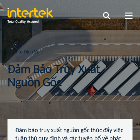
Back to Dịch Vụ
Đảm Bảo Truy Xuất
Nguồn Gốc
Đảm bảo truy xuất nguồn gốc thúc đẩy việc
tuân thủ quy định và các tuyên bố về phát