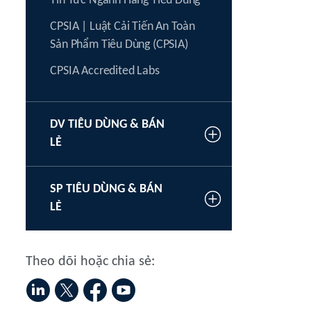
Tin Tức Ngành Hàng Tiêu Dùng
CPSIA | Luật Cải Tiến An Toàn
Sản Phẩm Tiêu Dùng (CPSIA)
CPSIA Accredited Labs
DV TIÊU DÙNG & BÁN
LẺ
SP TIÊU DÙNG & BÁN
LẺ
Theo dõi hoặc chia sẻ: