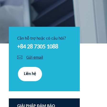
Cần hỗ trợ hoặc có câu hỏi?
+84 28 7305 1088
Gửi email
Liên hệ
GIẢI PHÁP ĐẢM BẢO