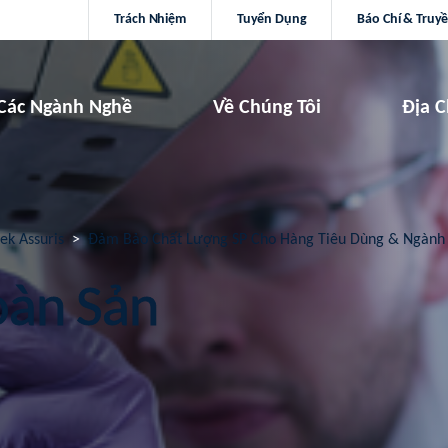
Trách Nhiệm
Tuyển Dụng
Báo Chí & Truy
Các Ngành Nghề
Về Chúng Tôi
Địa C
tek Assuris
Đảm Bảo Chất Lượng SP Cho Hàng Tiêu Dùng & Ngành
oàn Sản