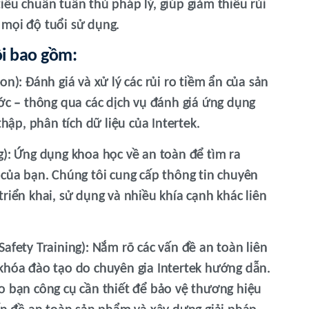
iêu chuẩn tuân thủ pháp lý, giúp giảm thiểu rủi
 mọi độ tuổi sử dụng.
ôi bao gồm:
on):
Đánh giá và xử lý các rủi ro tiềm ẩn của sản
ớc – thông qua các dịch vụ đánh giá ứng dụng
hập, phân tích dữ liệu của Intertek.
):
Ứng dụng khoa học về an toàn để tìm ra
của bạn. Chúng tôi cung cấp thông tin chuyên
 triển khai, sử dụng và nhiều khía cạnh khác liên
afety Training):
Nắm rõ các vấn đề an toàn liên
khóa đào tạo do chuyên gia Intertek hướng dẫn.
 bạn công cụ cần thiết để bảo vệ thương hiệu