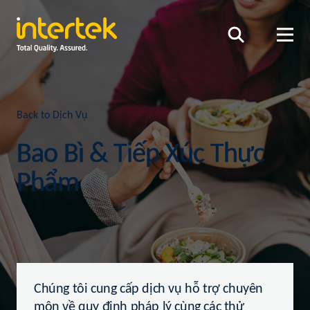
Back to Dịch Vụ
Bao Bì & Tiếp Xúc Thực
Phẩm
Chúng tôi cung cấp dịch vụ hỗ trợ chuyên
môn về quy định pháp lý cùng các thử