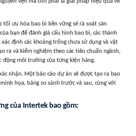
nguyên vẹn mà còn phải là giải pháp hiệu quả về
ực tối ưu hóa bao bì bền vững sẽ rà soát sản
 của bạn để đánh giá cấu hình bao bì, các thành
đó xác định các khoảng trống chưa sử dụng và vật
tạo ra và kiểm nghiệm theo các tiêu chuẩn ngành,
c động môi trường của từng kiện hàng.
 xác nhận. Một báo cáo dự án sẽ được tạo ra bao
 minh họa, bảng so sánh trước và sau, cùng với
ững của Intertek bao gồm: