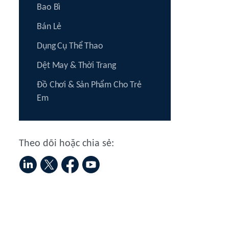
Bao Bì
Bán Lẻ
Dụng Cụ Thể Thao
Dệt May & Thời Trang
Đồ Chơi & Sản Phẩm Cho Trẻ
Em
Theo dõi hoặc chia sẻ: