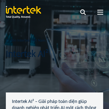
Đi đến Intertek Việt Nam
Intertek AI²
Intertek AI² – Giải pháp toàn diện giúp
doanh nghiệp phát triển AI một cách thông