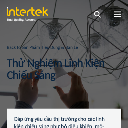
Back to Sản Phẩm Tiêu Dùng & Bán Lẻ
Thử Nghiệm Linh Kiện
Chiếu Sáng
Đáp ứng yêu cầu thị trường cho các linh
kiện chiếu sáng như bộ điều khiển, mô-