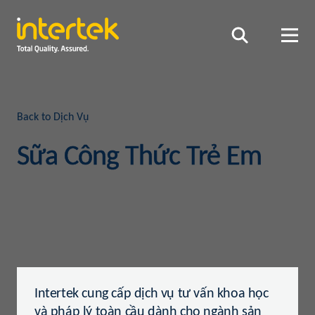
Back to Dịch Vụ
Sữa Công Thức Trẻ Em
Intertek cung cấp dịch vụ tư vấn khoa học
và pháp lý toàn cầu dành cho ngành sản