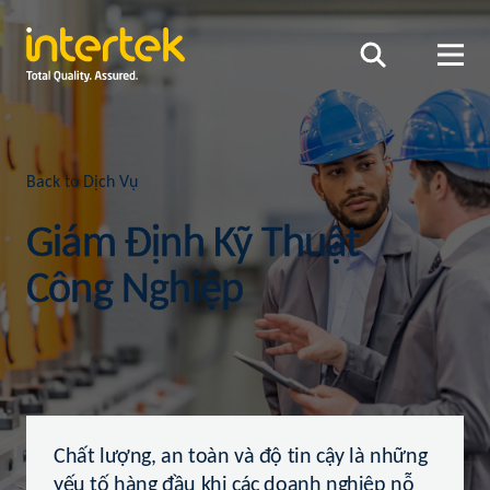
Back to Dịch Vụ
Giám Định Kỹ Thuật
Công Nghiệp
Chất lượng, an toàn và độ tin cậy là những
yếu tố hàng đầu khi các doanh nghiệp nỗ