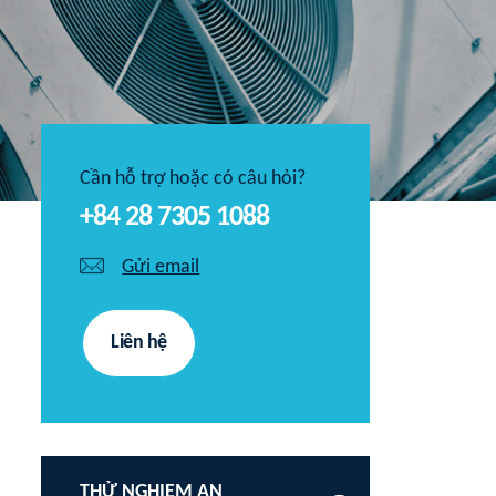
Cần hỗ trợ hoặc có câu hỏi?
+84 28 7305 1088
Gửi email
Liên hệ
THỬ NGHIỆM AN