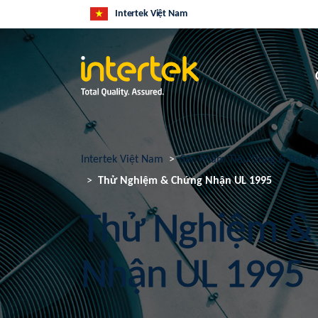
Intertek Việt Nam
Intertek Việt Nam
Sản Phẩm Tiêu Dùng & Bán L
Thử Nghiệm & Chứng Nhận UL 1995
Thử Nghiệm &
Nhận UL 1995