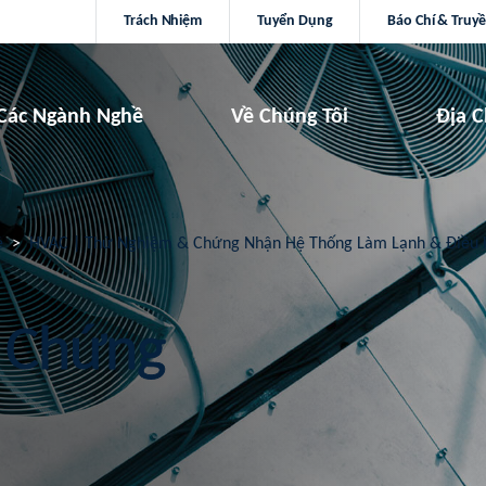
Trách Nhiệm
Tuyển Dụng
Báo Chí & Truy
Các Ngành Nghề
Về Chúng Tôi
Địa C
ẻ
HVAC | Thử Nghiệm & Chứng Nhận Hệ Thống Làm Lạnh & Điều 
 Chứng