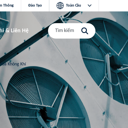
ền Thông
Đào Tạo
Toàn Cầu
hỉ & Liên Hệ
Tìm kiếm
Hòa Không Khí