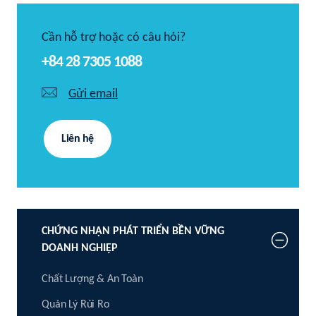
Cần hỗ trợ hoặc có câu hỏi?
+84 28 7305 1088
Gửi email
Liên hệ
CHỨNG NHẬN PHÁT TRIỂN BỀN VỮNG
DOANH NGHIỆP
Chất Lượng & An Toàn
Quản Lý Rủi Ro