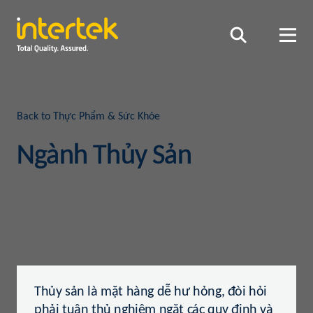
Back to Thực Phẩm & Sức Khỏe
Ngành Thủy Sản
Thủy sản là mặt hàng dễ hư hỏng, đòi hỏi
phải tuân thủ nghiêm ngặt các quy định và