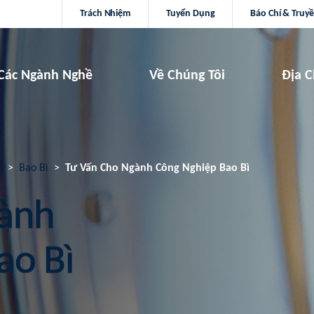
Trách Nhiệm
Tuyển Dụng
Báo Chí & Truy
Các Ngành Nghề
Về Chúng Tôi
Địa C
ẻ
Bao Bì
Tư Vấn Cho Ngành Công Nghiệp Bao Bì
ành
ao Bì