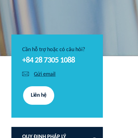
Cần hỗ trợ hoặc có câu hỏi?
+84 28 7305 1088
Gửi email
Liên hệ
QUY ĐỊNH PHÁP LÝ