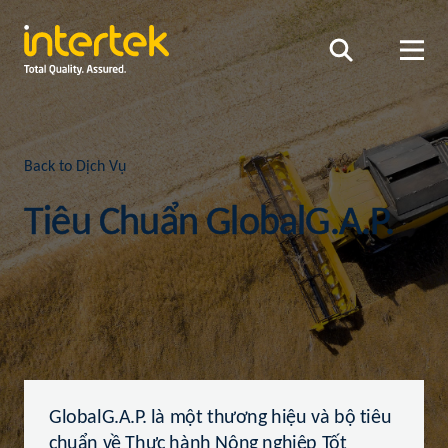
Back to Dịch Vụ
Tiêu Chuẩn GlobalG.A.P.
GlobalG.A.P. là một thương hiệu và bộ tiêu
chuẩn về Thực hành Nông nghiệp Tốt