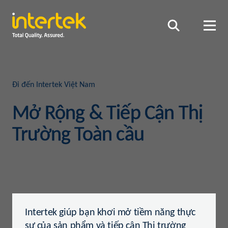
Đi đến Intertek Việt Nam
Mở Rộng & Tiếp Cận Thị
Trường Toàn cầu
Intertek giúp bạn khơi mở tiềm năng thực
sự của sản phẩm và tiếp cận Thị trường