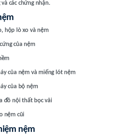
 và các chứng nhận.
 nệm
, hộp lò xo và nệm
 cứng của nệm
 mềm
háy của nệm và miếng lót nệm
háy của bộ nệm
 đồ nội thất bọc vải
ho nệm cũi
nghiệm nệm