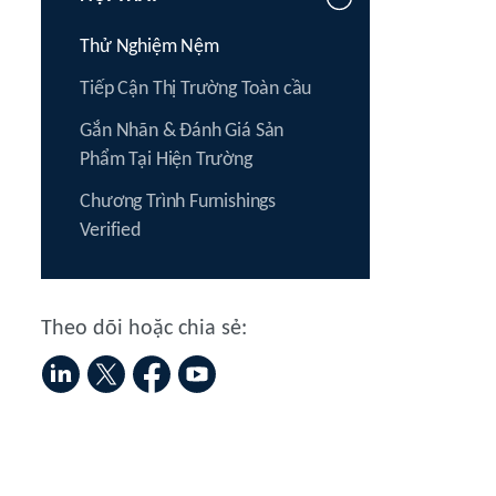
Thử Nghiệm Nệm
Tiếp Cận Thị Trường Toàn cầu
Gắn Nhãn & Đánh Giá Sản
Phẩm Tại Hiện Trường
Chương Trình Furnishings
Verified
Theo dõi hoặc chia sẻ: