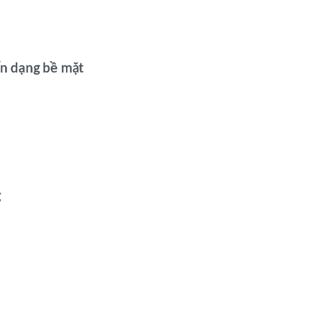
ến dạng bề mặt
g