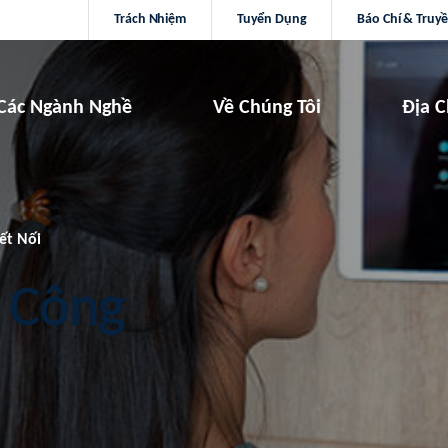
Trách Nhiệm
Tuyển Dụng
Báo Chí & Truy
Các Ngành Nghề
Về Chúng Tôi
Địa C
ết Nối
p Công