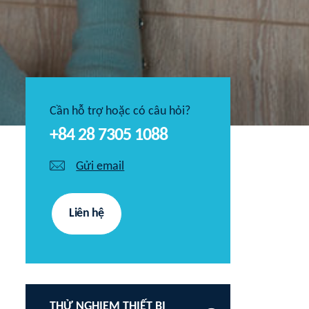
Cần hỗ trợ hoặc có câu hỏi?
+84 28 7305 1088
Gửi email
Liên hệ
THỬ NGHIỆM THIẾT BỊ