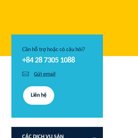
Cần hỗ trợ hoặc có câu hỏi?
+84 28 7305 1088
Gửi email
Liên hệ
CÁC DỊCH VỤ SẢN