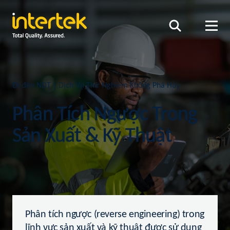
Đi đến NDT | Dịch Vụ Thử Nghiệm Không Phá Hủy
Phân Tích Ngược Trong
Sản Xuất & Kỹ Thuật
Phân tích ngược (reverse engineering) trong
lĩnh vực sản xuất và kỹ thuật được sử dụng