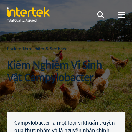
Back to Thực Phẩm & Sức Khỏe
Kiểm Nghiệm Vi Sinh
Vật Campylobacter
Campylobacter là một loại vi khuẩn truyền
qua thực phẩm và là nguyên nhân chính