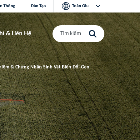
ền Thông
Đào Tạo
Toàn Cầu
hỉ & Liên Hệ
Tìm kiếm
iệm & Chứng Nhận Sinh Vật Biến Đổi Gen