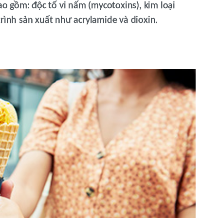
bao gồm: độc tố vi nấm (mycotoxins), kim loại
rình sản xuất như acrylamide và dioxin.