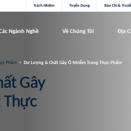
Trách Nhiệm
Tuyển Dụng
Báo Chí & Truy
Các Ngành Nghề
Về Chúng Tôi
Địa C
ực Phẩm
Dư Lượng & Chất Gây Ô Nhiễm Trong Thực Phẩm
ất Gây
 Thực