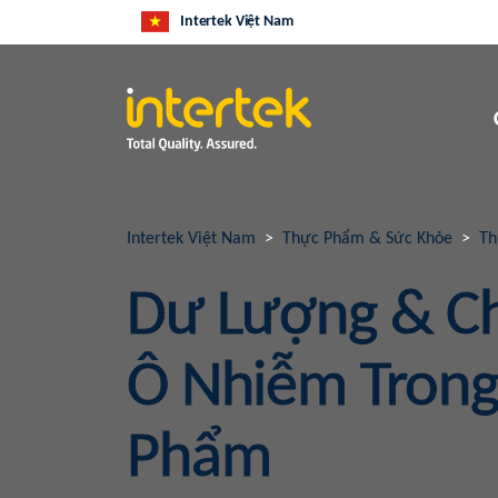
Intertek Việt Nam
Intertek Việt Nam
Thực Phẩm & Sức Khỏe
Th
Dư Lượng & Ch
Ô Nhiễm Trong
Phẩm