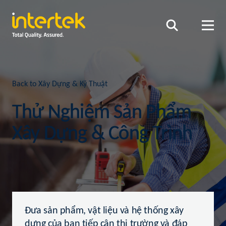
Back to Xây Dựng & Kỹ Thuật
Thử Nghiệm Sản Phẩm
Xây Dựng & Công Trình
Đưa sản phẩm, vật liệu và hệ thống xây
dựng của bạn tiếp cận thị trường và đáp