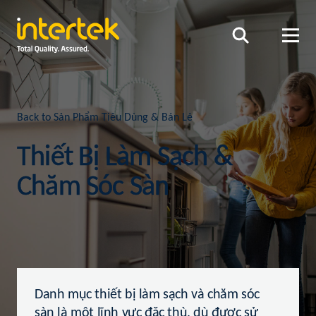
Back to Sản Phẩm Tiêu Dùng & Bán Lẻ
Thiết Bị Làm Sạch &
Chăm Sóc Sàn
Danh mục thiết bị làm sạch và chăm sóc
sàn là một lĩnh vực đặc thù, dù được sử